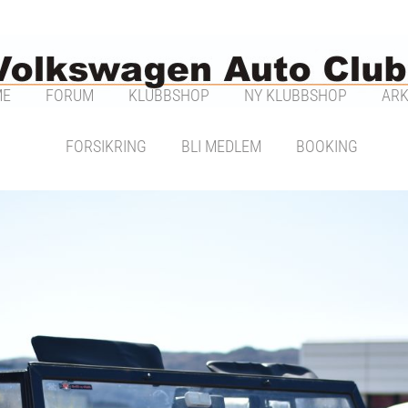
ME
FORUM
KLUBBSHOP
NY KLUBBSHOP
ARK
FORSIKRING
BLI MEDLEM
BOOKING