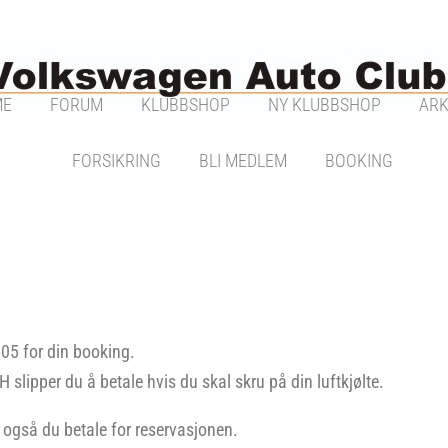
ME
FORUM
KLUBBSHOP
NY KLUBBSHOP
ARK
FORSIKRING
BLI MEDLEM
BOOKING
505 for din booking.
slipper du å betale hvis du skal skru på din luftkjølte.
 også du betale for reservasjonen.