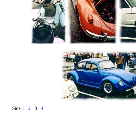
Side
1
-
2
- 3 -
4