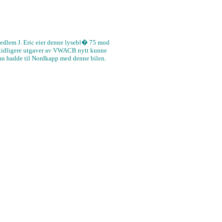
lem J. Eric eier denne lysebl� 75 mod
i tidligere utgaver av VWACB nytt kunne
an hadde til Nordkapp med denne bilen.