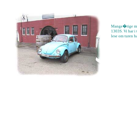
Mange�rige med
1303S. Vi har 
lese om turen h